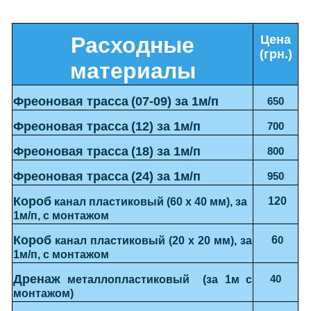
Расходные
Цена
(грн.)
материалы
Фреоновая трасса
(07-09) за 1м/п
650
Фреоновая трасса
(12) за 1м/п
700
Фреоновая трасса
(18) за 1м/п
800
Фреоновая трасса
(24) за 1м/п
950
Короб
12
0
канал пластиковый (60 х 40 мм), за
1м/п, с монтажом
Короб
6
0
канал пластиковый (20 х 20 мм), за
1м/п, с монтажом
Дренаж
40
металлопластиковый (за 1м с
монтажом)