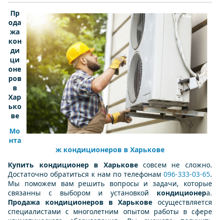
Пр
ода
жа
кон
ди
ци
оне
ров
в
Хар
ько
ве
Мо
нта
ж кондиционеров в Харькове
Купить кондиционер в Харькове
совсем не сложно.
Достаточно обратиться к нам по телефонам
096-333-03-65
.
Мы поможем вам решить вопросы и задачи, которые
связанны с выбором и установкой
кондиционер
а.
Продажа
кондиционеров в Харькове
осуществляется
специалистами с многолетним опытом работы в сфере