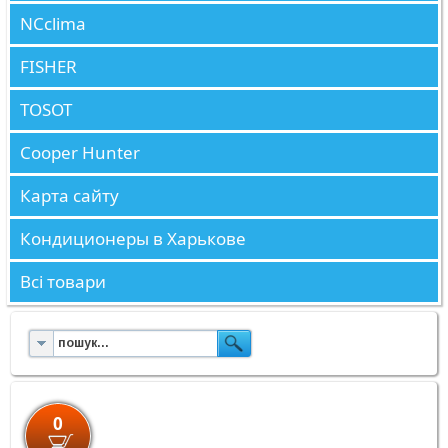
NCclima
FISHER
TOSOT
Cooper Hunter
Карта сайту
Кондиционеры в Харькове
Всі товари
0