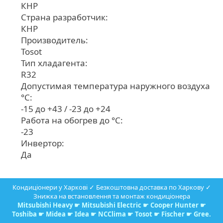
КНР
Страна разработчик:
КНР
Производитель:
Tosot
Тип хладагента:
R32
Допустимая температура наружного воздуха
°С:
-15 до +43 / -23 до +24
Работа на обогрев до °С:
-23
Инвертор:
Да
Кондиціонери у Харкові ✓ Безкоштовна доставка по Харкову ✓
Знижка на встановлення та монтаж кондиціонера
Mitsubishi Heavy
☛
Mitsubishi Electric
☛
Cooper Hunter
☛
Toshiba
☛
Midea
☛
Idea
☛
NCClima
☛
Tosot
☛
Fischer
☛
Gree
.