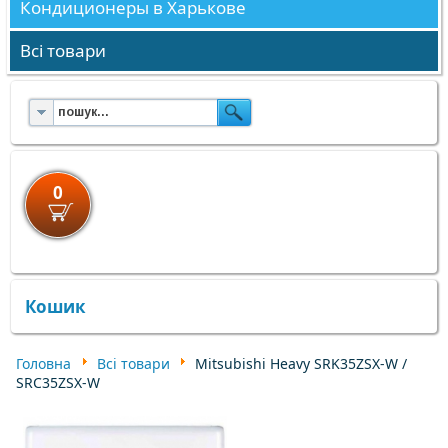
Кондиционеры в Харькове
Всі товари
0
×
×
Кошик
Головна
Всі товари
Mitsubishi Heavy SRK35ZSX-W /
SRC35ZSX-W