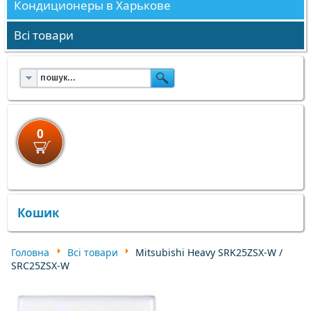
Кондиционеры в Харькове
Всі товари
0
×
×
Кошик
Головна
Всі товари
Mitsubishi Heavy SRK25ZSX-W /
SRC25ZSX-W