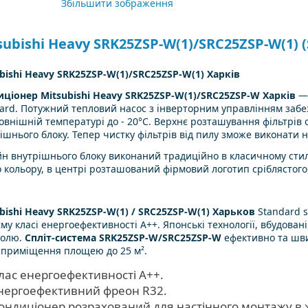
Збільшити зображення
subishi Heavy SRK25ZSP-W(1)/SRC25ZSP-W(1) (
bishi Heavy SRK25ZSP-W(1)/SRC25ZSP-W(1) Харків
ціонер Mitsubishi Heavy SRK25ZSP-W(1)/SRC25ZSP-W Харків
— 
ard. Потужний тепловий насос з інверторним управлінням забе
овнішній температурі до - 20°C. Верхнє розташування фільтрі
ішнього блоку. Тепер чистку фільтрів від пилу зможе виконати н
н внутрішнього блоку виконаний традиційно в класичному стил
о кольору, в центрі розташований фірмовий логотип сріблястого
bishi Heavy SRK25ZSP-W(1) / SRC25ZSP-W(1) Харьков
Standard s
єму класі енергоефективності А++. Японські технології, вбудован
ролю.
Спліт-система SRK25ZSP-W/SRC25ZSP-W
ефективно та шви
приміщення площею до 25 м².
лас енергоефективності А++.
нергоефективний фреон R32.
ондиціонер розрахований для настінного монтажу в ж