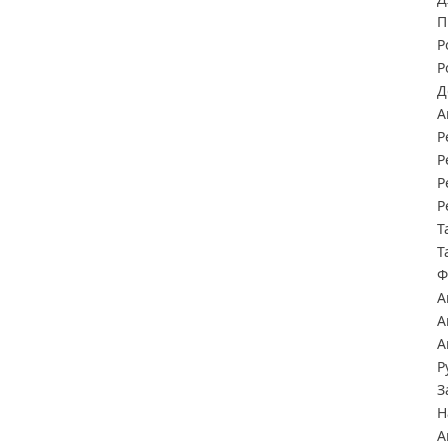
П
Р
Р
Д
А
Р
Р
Р
Р
Т
Т
Ф
А
А
А
Р
З
Н
А