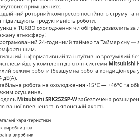
обутових приміщеннях.
одвійний роторний компресор постійного струму та
а підвищують продуктивність роботи.
ункція TURBO охолодження чи обігріву дозволить за 
ажану атмосферу!
рограмований 24-годинний таймер та Таймер сну — з
омфортнішим.
тильний, інформативний та інтуїтивно зрозумілий б
исплеєм йде у комплекті до спліт-системи
Mitsubishi
ихий режим роботи (безшумна робота кондиціонера у 
4 дБ(А).
табільна робота на охолодження -15°C — +46°C та обіг
ежим осушення.
одель
Mitsubishi SRK25ZSP-W
забезпечена розширено
ля вашої впевненості в японській якості.
агальні характеристики
ік виробництва
раїна виробник