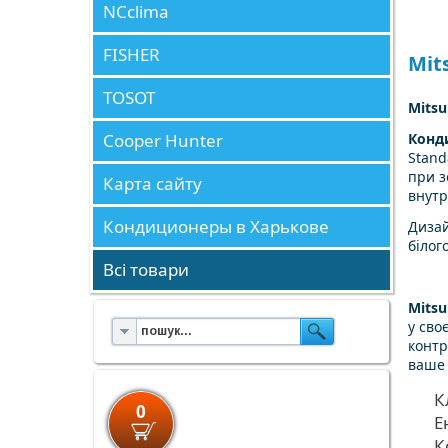
NCclima
FISHER
Mit
TOSOT
Mitsu
Cooper Hunter
Конди
Stand
при з
Карта сайту
внутр
Кондиционеры в Харькове
Дизай
білог
Всі товари
Mitsu
у сво
конт
ваше 
К
0
Е
К