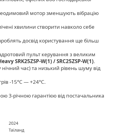
 неодимовий мотор зменшують вібрацію
лічені хвилини створити навколо себе
роблять досвід користування ще більш
ездротовий пульт керування з великим
 Heavy SRK25ZSP-W(1) / SRC25ZSP-W(1)
.
нічний час) та низький рівень шуму від
рів -15°C — +24°C.
ю 3-річною гарантією від постачальника
2024
Таїланд