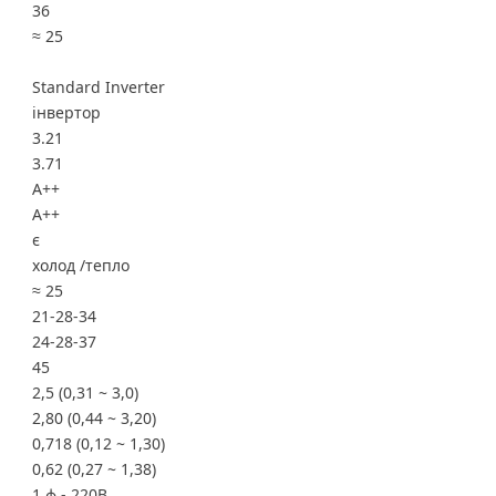
36
≈ 25
Standard Inverter
інвертор
3.21
3.71
A++
A++
є
холод /тепло
≈ 25
21-28-34
24-28-37
45
2,5 (0,31 ~ 3,0)
2,80 (0,44 ~ 3,20)
0,718 (0,12 ~ 1,30)
0,62 (0,27 ~ 1,38)
1 ф - 220B