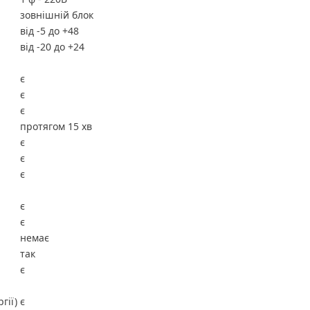
зовнішній блок
від -5 до +48
від -20 до +24
є
є
є
протягом 15 хв
є
є
є
є
є
немає
так
є
гії)
є