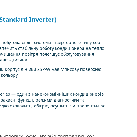
Standard Inverter)
побутова спліт-система інверторного типу серії
зпечить стабільну роботу кондиціонера на тепло
в очищення повітря полегшує обслуговування
авіть дитина.
і. Корпус лінійки ZSP-W має глянсову поверхню
 кольору.
eries — один з найекономічніших кондиціонерів
і захисні функції, режими діагностики та
дко охолодить, обігріє, осушить чи провентилює
итлових, офісних або господарсько/