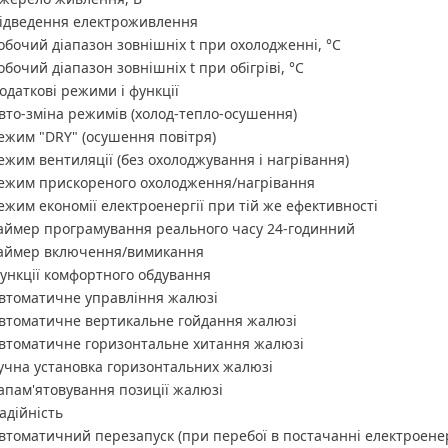
ідведення електроживлення
обочий діапазон зовнішніх t при охолодженні, °C
обочий діапазон зовнішніх t при обігріві, °C
одаткові режими і функції
вто-зміна режимів (холод-тепло-осушення)
ежим "DRY" (осушення повітря)
ежим вентиляції (без охолоджування і нагрівання)
ежим прискореного охолодження/нагрівання
ежим економії електроенергії при тій же ефективності
аймер програмування реального часу 24-годинний
аймер включення/вимикання
ункції комфортного обдування
втоматичне управління жалюзі
втоматичне вертикальне гойдання жалюзі
втоматичне горизонтальне хитання жалюзі
учна установка горизонтальних жалюзі
апам'ятовування позиції жалюзі
адійність
втоматичний перезапуск (при перебої в постачанні електроенер