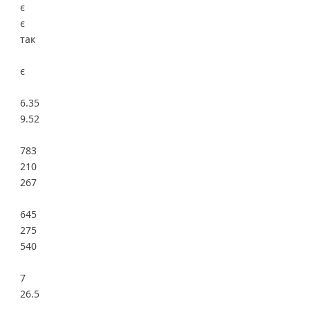
є
є
так
є
6.35
9.52
783
210
267
645
275
540
7
26.5