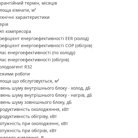
арантійний термін, місяців
лоща кімнати, м²
ехнічні характеристики
ерія
ип компресора
оефіцієнт енергоефективності EER (холод)
оефіцієнт енергоефективності COP (обігрів)
лас енергоефективності (по холоду)
лас енергоефективності (обігрів)
олодоагент R32
ежими роботи
лоща що обслуговується, м²
івень шуму внутрішнього блоку - холод, дБ
івень шуму внутрішнього блоку - нагрів, дБ
івень шуму зовнішнього блоку, дБ
родуктивність охолодження, кВт
родуктивність обігріву, кВт
отужність при охолодженні, кВт
отужність при обігріві, кВт
жерело живлення, В