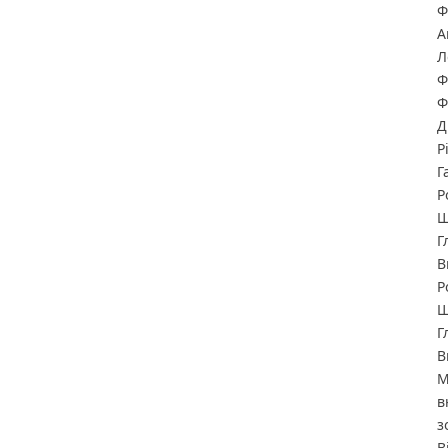
Ф
А
Л
Ф
Ф
Д
Р
Г
Р
Ш
Г
В
Р
Ш
Г
В
М
в
з
В