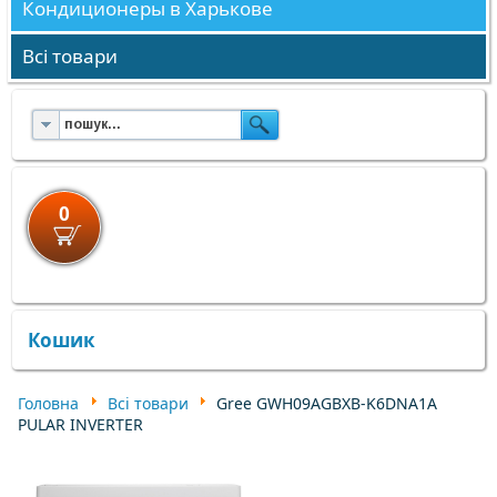
Кондиционеры в Харькове
Всі товари
0
×
×
Кошик
Головна
Всі товари
Gree GWH09AGBXB-K6DNA1A
PULAR INVERTER