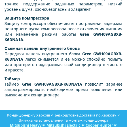
точное поддержание заданных параметров, низкий
уровень шума, озонобезопасный хладагент.
Защита компрессора
Защиту компрессора обеспечивает программная задержка
повторного пуска компрессора после отключения питания
или изменение режима работы
Gree GWH09AGBXB-
K6DNA1A
.
Съемная панель внутреннего блока
Передняя панель внутреннего блока
Gree GWH09AGBXB-
K6DNA1A
легко снимается и ее можно спокойно помыть
или протереть поддерживая свой кондиционер в чистоте
и красоте.
Таймер
Таймер
Gree GWH09AGBXB-K6DNA1A
позволит заранее
запрограммировать необходимое время включения или
выключения кондиционера
Кондиціонери у Харкові ✓ Безкоштовна доставка по Харкову ✓
Знижка на встановлення та монтаж кондиціонера
Mitsubishi Heavy
☛
Mitsubishi Electric
☛
Cooper Hunter
☛