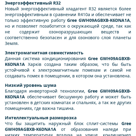
Энергоэффективный R32
Новый энергоэффективный хладагент R32 является более
энергоэффективным в сравнении R410a и обеспечивает не
только эффективную работу
Gree GWH09AGBXB-K6DNA1A
,
но и позволяет позаботится о окружающей среде, так как
не содержит озоноразрушающих веществ и
соответственно безопасен и для озонового слоя планеты
Земля.
Электромагнитная совместимость
Данная система кондиционирования
Gree GWH09AGBXB-
K6DNA1A
Харків создана таким образом, что бы быть
устойчивой к электромагнитным помехам и самой не
создавать помех в помещении, в котором она установлена.
Низкий уровень шума
Благодаря инверторной технологии,
Gree GWH09AGBXB-
K6DNA1A
обеспечивает бесшумную работу и может быть
установлен в детских комнатах и спальнях, а так же других
помещениях, где важна тишина.
Интеллектуальныя разморозка
Что бы защитить наружный блок сплит-системы
Gree
GWH09AGBXB-K6DNA1A
от образования наледи при
низких температурах воздуха на улице, кондиционер