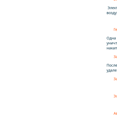
Элект
возду
Г
Одна 
уничт
накап
З
После
удале
З
Э
А