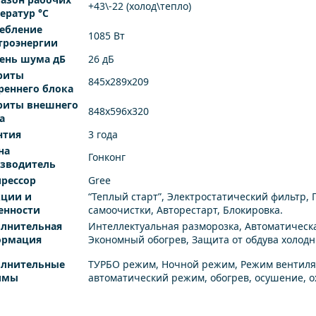
+43\-22 (холод\тепло)
ератур °C
ебление
1085 Вт
троэнергии
ень шума дБ
26 дБ
риты
845x289x209
реннего блока
риты внешнего
848x596x320
а
нтия
3 года
на
Гонконг
зводитель
рессор
Gree
ции и
“Теплый старт”, Электростатический фильтр, 
енности
самоочистки, Авторестарт, Блокировка.
лнительная
Интеллектуальная разморозка, Автоматическа
ормация
Экономный обогрев, Защита от обдува холод
лнительные
ТУРБО режим, Ночной режим, Режим вентиляц
имы
автоматический режим, обогрев, осушение, 