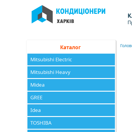
К
П
Голов
Каталог
Mitsubishi Electric
Mitsubishi Heavy
Midea
GREE
Idea
TOSHIBA