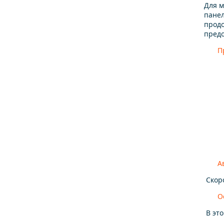
Для м
панел
продо
предо
П
А
Скоро
О
В это