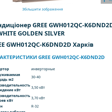
п
Збільшити зображення
ндиціонер GREE GWH012QC-K6DND2D
 WHITE GOLDEN SILVER
EE GWH012QC-K6DND2D Харків
АКТЕРИСТИКИ GREE GWH012QC-K6DND2D
ртор
инверторные
уживаемая
30-40
адь м2
зводительность
3,50 кВт
ждение кВт
зводительность
3,70 кВт
рев кВт
он
R-32
азон рабочих