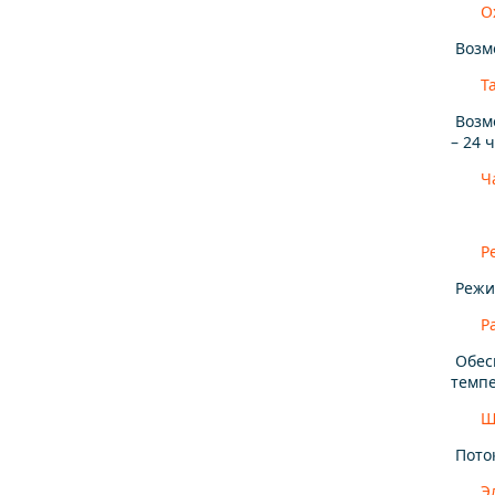
О
Возмо
Т
Возм
– 24 
Ч
Р
Режим
Р
Обесп
темпе
Ш
Поток
Э