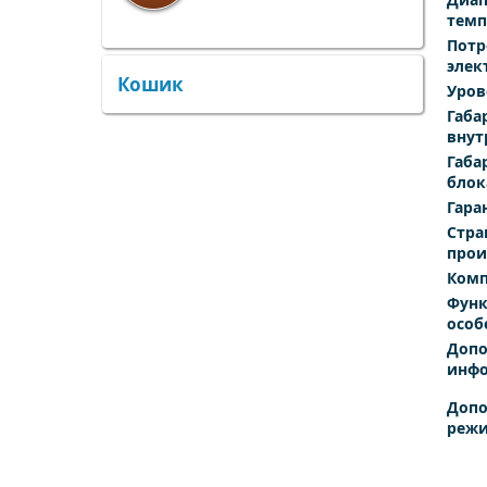
темп
Потр
×
×
элек
Кошик
Уров
Габа
внут
Габа
блок
Гара
Стра
прои
Комп
Функ
особ
Допо
инф
Допо
реж