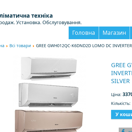
ліматична техніка
родаж. Установка. Обслуговування.
Головна
Магазин
на
Всі товари
GREE GWH012QC-K6DND2D LOMO DC INVERTER R
GREE 
INVERT
SILVER
337
Ціна:
Кількість