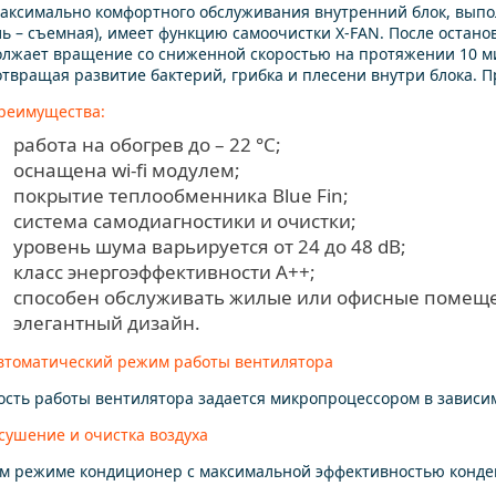
аксимально комфортного обслуживания внутренний блок, вып
ь – съемная), имеет функцию самоочистки X-FAN. После остан
лжает вращение со сниженной скоростью на протяжении 10 мин
твращая развитие бактерий, грибка и плесени внутри блока. 
реимущества:
работа на обогрев до – 22 °С;
оснащена wi-fi модулем;
покрытие теплообменника Blue Fin;
система самодиагностики и очистки;
уровень шума варьируется от 24 до 48 dB;
класс энергоэффективности A++;
способен обслуживать жилые или офисные помеще
элегантный дизайн.
втоматический режим работы вентилятора
сть работы вентилятора задается микропроцессором в зависи
сушение и очистка воздуха
м режиме кондиционер с максимальной эффективностью конденс