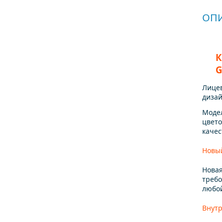
ОП
К
G
Лицев
дизай
Модел
цвето
качес
Новы
Новая
требо
любой
Внутр