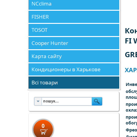
NCclima
FISHER
Ко
TOSOT
FI
Cooper Hunter
GR
Карта сайту
Кондиционеры в Харькове
ХАР
Всі товари
Инве
обсл
площ
прои
охла
прои
обог
0
Фре
Диап