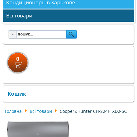
Кондиционеры в Харькове
Всі товари
0
×
×
Кошик
Головна
Всі товари
Cooper&Hunter CH-S24FTXD2-SC