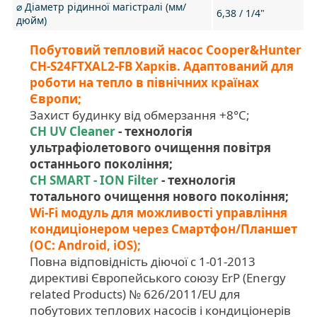
⌀ Діаметр рідинної магістралі (мм/
6,38 / 1/4"
дюйм)
Побутовий тепловий насос Cooper&Hunter
CH-S24FTXAL2-FB Харків. Адаптований для
роботи на тепло в північних країнах
Європи;
Захист будинку від обмерзання +8°C;
CH UV Cleaner
- технологія
ультрафіолетового очищення повітря
останнього покоління;
CH SMART - ION Filter
- технологія
тотального очищення нового покоління;
Wi-Fi модуль для можливості управління
кондиціонером через Смартфон/Планшет
(ОС: Android, iOS);
Повна відповідність діючої c 1-01-2013
директиві Європейського союзу ErP (Energy
related Products) № 626/2011/EU для
побутових теплових насосів і кондиціонерів