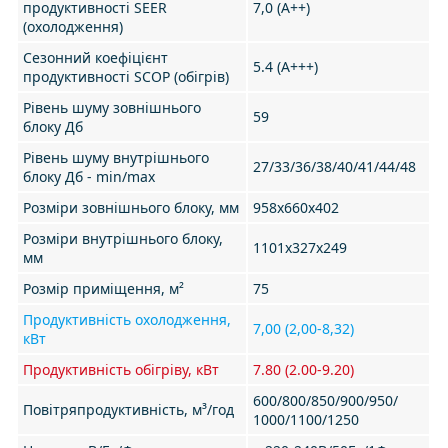
продуктивності SEER
7,0 (А++)
(охолодження)
Сезонний коефіцієнт
5.4 (А+++)
продуктивності SCOP (обігрів)
Рівень шуму зовнішнього
59
блоку Дб
Рівень шуму внутрішнього
27/33/36/38/40/41/44/48
блоку Дб - min/max
Розміри зовнішнього блоку, мм
958x660x402
Розміри внутрішнього блоку,
1101х327х249
мм
Розмір приміщення, м²
75
Продуктивність охолодження,
7,00 (2,00-8,32)
кВт
Продуктивність обігріву, кВт
7.80 (2.00-9.20)
600/800/850/900/950/
Повітряпродуктивність, м³/год
1000/1100/1250