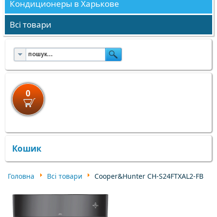
Кондиционеры в Харькове
Всі товари
0
×
×
Кошик
Головна
Всі товари
Cooper&Hunter CH-S24FTXAL2-FB