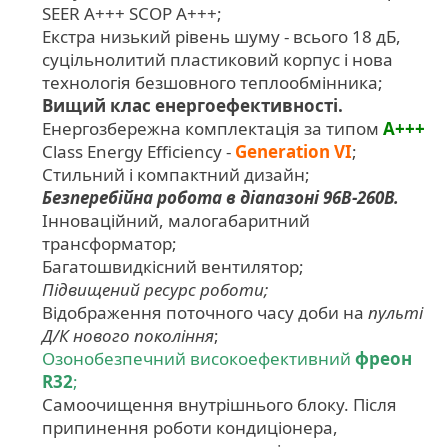
SEER A+++ SCOP A+++;
Екстра низький рівень шуму - всього 18 дБ,
суцільнолитий пластиковий корпус і нова
технологія безшовного теплообмінника;
Вищий клас енергоефективності.
Енергозбережна комплектація за типом
A+++
Class Energy Efficiency -
Generation VI
;
Стильний і компактний дизайн;
Безперебійна робота в діапазоні 96В-260В.
Інноваційний, малогабаритний
трансформатор;
Багатошвидкісний вентилятор;
Підвищений ресурс роботи;
Відображення поточного часу доби на
пульті
Д/К нового покоління
;
Озонобезпечний високоефективний
фреон
R32
;
Самоочищення внутрішнього блоку. Після
припинення роботи кондиціонера,