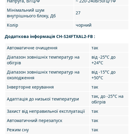
Напруга, В/Гц/Ф
~ 220-240В/50Гц/1Ф
Мінімальний шум
27
внутрішнього блоку, Дб
Колір
чорний
Додаткова інформація CH-S24FTXAL2-FB :
Автоматичне очищення
так
Діапазон зовнішніх температур на
від -25°С до
обігрів
+24°С
Діапазон зовнішніх температур на
від -15°С до
охолодження
+50°С
Інверторне керування
так
так, до -25°C на
Адаптація до низької температури
обігрів
Захист від неправильної експлуатації
так
Автоматичний перезапуск
так
Режим сну
так