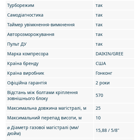
Турборежим
так
Самодіагностика
так
Таймер увімкнення-вимкнення
так
Авторозморожування
так
Пульт ДУ
так
Марка компресора
DAIKIN/GREE
Країна бренду
США
Країна виробник
Гонконг
Офіційна гарантія
2 роки
Відстань між болтами кріплення
570
зовнішнього блоку
Максимальна довжина магістралі, м
25
Максимальний перепад висоти, м
10
⌀ Діаметр газової магістралі (мм/
15,88 / 5/8"
дюйм)