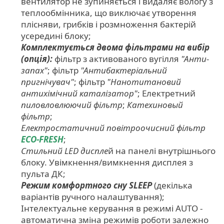
вентилятор не зупиняється і видаляє вологу з
теплообмінника, що виключає утворення
плісняви, грибків і розмноження бактерій
усередині блоку;
Комплектується двома фільтрами на вибір
(опція):
фільтр з активованого вугілля
"Анти-
запах"
; фільтр
"Антибактеріальний
пригнічувач"
; фільтр
"Нанотитановий
антихімічний каталізатор"
; Електретний
пиловловлюючий фільтр
;
Катехиновый
фільтр
;
Електростатичний повітроочисний фільтр
ЕСО-FRESH
;
Стильний LED диспле
й на панелі внутрішнього
блоку. Увімкнення/вимкнення дисплея з
пульта ДК;
Режим комфортного сну SLЕЕР
(декілька
варіантів ручного налаштування);
Інтелектуальне керування в режимі AUTO -
автоматична зміна режимів роботи залежно