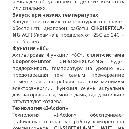
речь идет об установке в детских комнатах
или спальнях.
Запуск при низких температурах
Запуск при низких температурах позволяет
обеспечить диапазон работы
CH-S18FTXLA-
NG
WIFI Украина в пределах от -25С до 24С –
на обогрев .
Функция «8С»
Активировав Функции «8С»,
сплит-система
Cooper&Hunter CH-S18FTXLA2-NG
будет
поддерживать температуру на уровне 8С,
предотвращая тем самым промерзание
помещения и потребляя при этом минимум
электроэнергии. Функция очень актуальна
для загородных домов и дачь, где длительно
отсутствуют хозяева.
Технология «I-Action»
Технология «I-Action» обеспечивает
стабильную и плавную работу компрессора
кондиционера
CH-S18FTXLA-NG WIFI
на