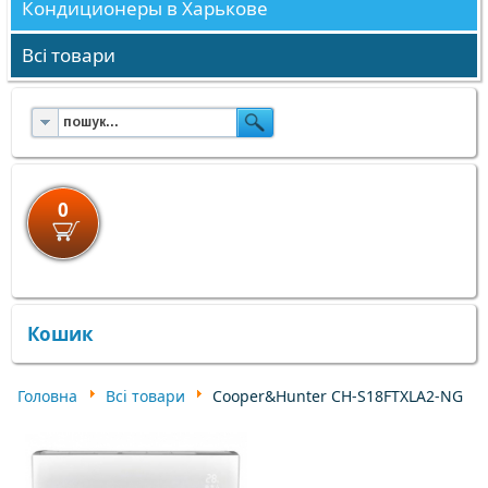
Кондиционеры в Харькове
Всі товари
0
×
×
Кошик
Головна
Всі товари
Cooper&Hunter CH-S18FTXLA2-NG