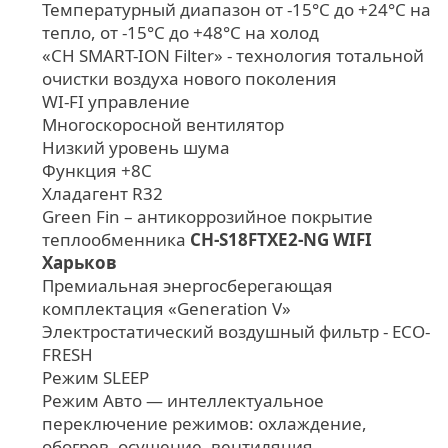
Температурный диапазон от -15°C до +24°C на
тепло, от -15°C до +48°C на холод
«CH SMART-ION Filter» - технология тотальной
очистки воздуха нового поколения
WI-FI управление
Многоскоросной вентилятор
Низкий уровень шума
Функция +8С
Хладагент R32
Green Fin – антикоррозийное покрытие
теплообменника
CH-S18FTXE2-NG WIFI
Харьков
Премиальная энергосберегающая
комплектация «Generation V»
Электростатический воздушный фильтр - ЕСО-
FRESH
Режим SLЕЕР
Режим Авто — интеллектуальное
переключение режимов: охлаждение,
обогрев, осушение, вентиляция