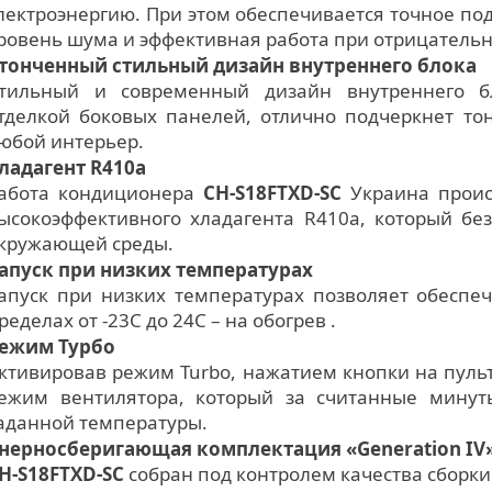
лектроэнергию. При этом обеспечивается точное по
ровень шума и эффективная работа при отрицательн
тонченный стильный дизайн внутреннего блока
тильный и современный дизайн внутреннего 
тделкой боковых панелей, отлично подчеркнет то
юбой интерьер.
ладагент R410а
абота кондиционера
CH-S18FTXD-SC
Украина проис
ысокоэффективного хладагента R410а, который бе
кружающей среды.
апуск при низких температурах
апуск при низких температурах позволяет обеспе
ределах от -23С до 24С – на обогрев .
ежим Турбо
ктивировав режим Turbo, нажатием кнопки на пуль
ежим вентилятора, который за считанные минут
аданной температуры.
нерносберигающая комплектация «Generation IV
H-S18FTXD-SC
собран под контролем качества сборки