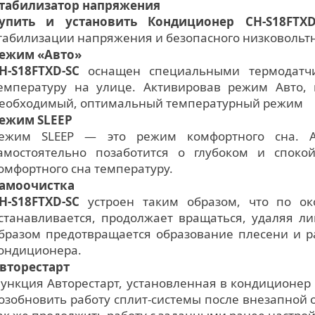
табилизатор напряжения
упить и установить Кондиционер CH-S18FTXD
табилизации напряжения и безопасного низковольтн
ежим «Авто»
H-S18FTXD-SC
оснащен специальными термодатчи
емпературу на улице. Активировав режим Авто, 
еобходимый, оптимальный температурный режим
ежим SLЕЕР
ежим SLЕЕР — это режим комфортного сна. А
амостоятельно позаботится о глубоком и споко
омфортного сна температуру.
амоочистка
H-S18FTXD-SC
устроен таким образом, что по ок
станавливается, продолжает вращаться, удаляя л
бразом предотвращается образование плесени и р
ондиционера.
вторестарт
ункция Авторестарт, установленная в кондиционер 
озобновить работу сплит-системы после внезапной о