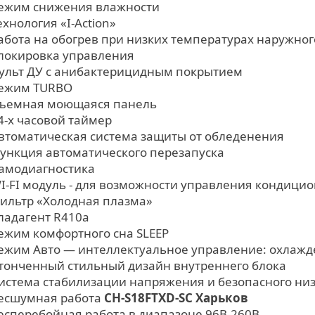
ежим снижения влажности
ехнология «I-Action»
абота на обогрев при низких температурах наружного
локировка управления
ульт ДУ с анибактерицидным покрытием
ежим TURBO
ъемная моющаяся панель
4-х часовой таймер
втоматическая система защиты от обледенения
ункция автоматического перезапуска
амодиагностика
I-FI модуль - для возможности управления кондици
ильтр «Холодная плазма»
ладагент R410а
ежим комфортного сна SLЕЕР
ежим Авто — интеллектуальное управление: охлажд
тонченный стильный дизайн внутреннего блока
истема стабилизации напряжения и безопасного низ
есшумная работа
CH-S18FTXD-SC Харьков
есперебойная работа в диапазоне 96В-260В