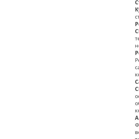
С
К
с
Р
C
т
н
Р
Р
с
к
С
C
о
о
к
А
Ф
в