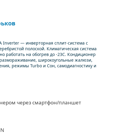
рьков
Inverter — инверторная сплит-система с
еребристой полоской. Климатическая система
о работать на обогрев до -23С. Кондиционер
е размораживание, широкоугольные жалюзи,
ения, режимы Turbo и Сон, самодиагностику и
онером через смартфон/планшет
IN