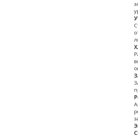
э
у
У
С
о
л
Х
Р
в
о
З
З
п
Р
А
р
з
Э
C