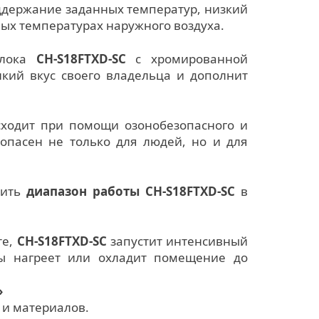
ддержание заданных температур, низкий
ых температурах наружного воздуха.
блока
CH-S18FTXD-SC
с хромированной
нкий вкус своего владельца и дополнит
ходит при помощи озонобезопасного и
зопасен не только для людей, но и для
чить
диапазон работы CH-S18FTXD-SC
в
те,
CH-S18FTXD-SC
запустит интенсивный
ы нагреет или охладит помещение до
»
 и материалов.