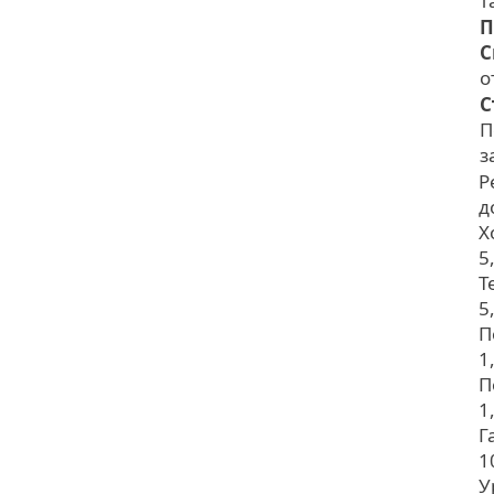
т
П
С
о
С
П
з
Р
д
Х
5
Т
5
П
1
П
1
Г
1
У