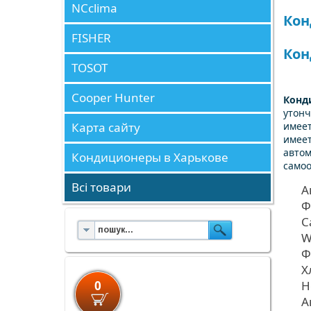
NCclima
Кон
FISHER
Кон
TOSOT
Cooper Hunter
Конд
утонч
Карта сайту
имеет
имеет
автом
Кондиционеры в Харькове
самоо
Всі товари
А
Ф
С
W
Ф
Х
0
Н
А