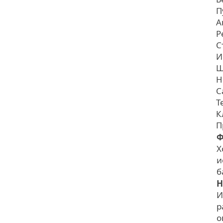
П
А
Р
С
И
Ш
Н
С
Т
К
П
Ф
Х
и
б
Н
И
р
о