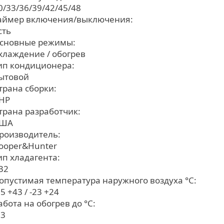
0/33/36/39/42/45/48
аймер включения/выключения:
сть
сновные режимы:
хлаждение / обогрев
ип кондиционера:
ытовой
трана сборки:
НР
трана разработчик:
ША
роизводитель:
ooper&Hunter
ип хладагента:
32
опустимая температура наружного воздуха °С:
15 +43 / -23 +24
абота на обогрев до °С:
23