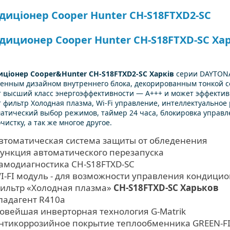
диціонер Cooper Hunter CH-S18FTXD2-SC
диционер Cooper Hunter CH-S18FTXD-SC Ха
иціонер Cooper&Hunter CH-S18FTXD2-SC Харків
серии DAYTONA 
енным дизайном внутреннего блока, декорированным тонкой с
 высший класс энергоэффективности — А+++ и может эффективн
 фильтр Холодная плазма, Wi-Fi управление, интеллектуально
атический выбор режимов, таймер 24 часа, блокировка управл
чистку, а так же многое другое.
втоматическая система защиты от обледенения
ункция автоматического перезапуска
амодиагностика CH-S18FTXD-SC
I-FI модуль - для возможности управления кондици
ильтр «Холодная плазма»
CH-S18FTXD-SC Харьков
ладагент R410а
овейшая инверторная технология G-Matrik
нтикоррозийное покрытие теплообменника GREEN-F