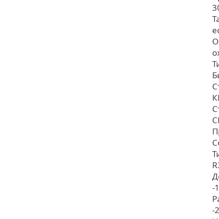
3
Т
е
О
о
Т
Б
С
К
С
С
П
C
Т
R
Д
-
Р
-