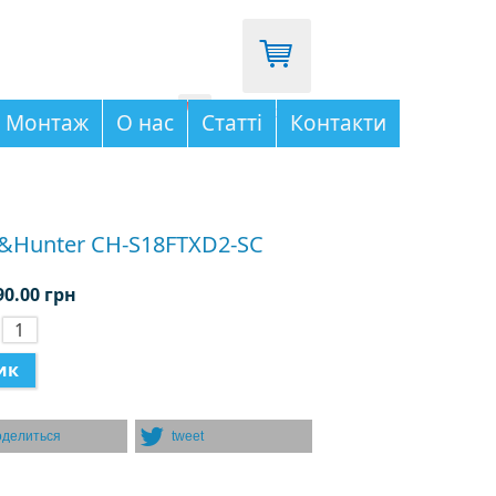
096-333-03-65
Монтаж
О нас
Статті
Контакти
&Hunter CH-S18FTXD2-SC
90.00 грн
:
оделиться
tweet