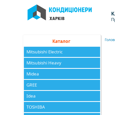
К
П
Голов
Каталог
Mitsubishi Electric
Mitsubishi Heavy
Midea
GREE
Idea
TOSHIBA