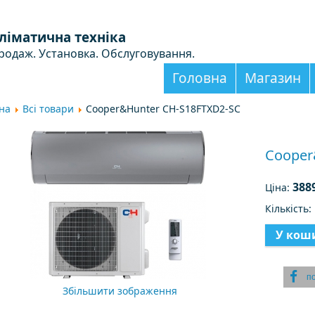
ліматична техніка
родаж. Установка. Обслуговування.
Головна
Магазин
на
Всі товари
Cooper&Hunter CH-S18FTXD2-SC
Cooper
388
Ціна:
Кількість
п
Збільшити зображення