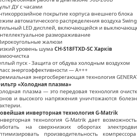
ульт ДУ с часами
нтикоррозийное покрытие корпуса внешнего блока
ежим автоматического распределения воздуха Swing
тильный LED дисплей, включающейся и выключающе
нтеллектуальное размораживание
ирокоугольные жалюзи
изкий уровень шума
CH-S18FTXD-SC Харків
амоочистка
еплый пуск - Защита от обдува холодным воздухом
ласс энергоэффективности — А+++
ремиальная энергосберегающая технология GENERA
ильтр «Холодная плазма»
олодная плазма — это передовая технология очистк
онов и высокого напряжения уничтожаются болезн
актерии.
овейшая инверторная технология G-Matrik
нверторная технология G-Matrik дает возможнос
аботать на сверхнизких оборотах электродви
птимизировать производительность компрессо