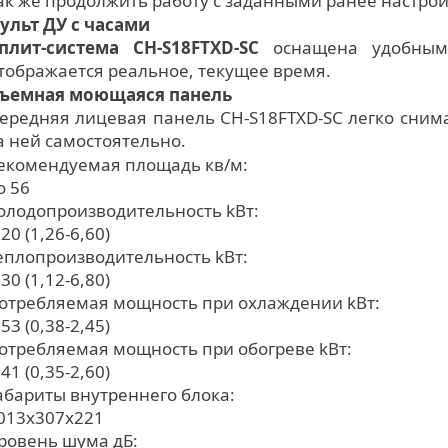
ак же продолжить работу с заданными ранее настро
ульт ДУ с часами
плит-система CH-S18FTXD-SC
оснащена удобным,
тображается реальное, текущее время.
ъемная моющаяся панель
ередняя лицевая панель CH-S18FTXD-SC легко снима
а ней самостоятельно.
екомендуемая площадь кв/м:
о 56
олодопроизводительность kВт:
,20 (1,26-6,60)
еплопроизводительность kВт:
,30 (1,12-6,80)
отребляемая мощность при охлаждении kВт:
,53 (0,38-2,45)
отребляемая мощность при обогреве kВт:
,41 (0,35-2,60)
абариты внутреннего блока:
013х307х221
ровень шума дБ: