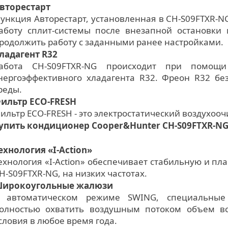
вторестарт
ункция Авторестарт, установленная в CH-S09FTXR-N
аботу сплит-системы после внезапной остановки 
родолжить работу с заданными ранее настройками.
ладагент R32
абота CH-S09FTXR-NG происходит при помощи
нергоэффективного хладагента R32. Фреон R32 б
реды.
ильтр ЕСО-FRESH
ильтр ЕСО-FRESH - это электростатический воздухоо
упить кондиционер Cooper&Hunter CH-S09FTXR-NG
ехнология «I-Action»
ехнология «I-Action» обеспечивает стабильную и п
H-S09FTXR-NG, на низких частотах.
ирокоугольные жалюзи
 автоматическом режиме SWING, специальные
олностью охватить воздушным потоком объем вс
словия в любое время года.