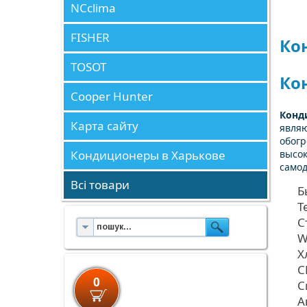
NCclima
FISHER
Ко
TOSOT
Ко
Cooper Hunter
Конд
Карта сайту
являю
обогр
Кондиционеры в Харькове
высок
самод
Всі товари
Б
Т
С
W
Х
C
0
С
А