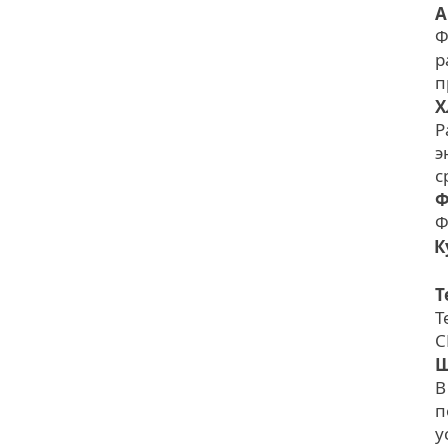
А
Ф
р
п
Х
Р
э
с
Ф
Ф
К
Т
Т
C
Ш
В
п
у