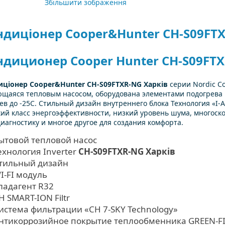
Збільшити зображення
ндиціонер Cooper&Hunter CH-S09FT
ндиционер Cooper Hunter CH-S09FT
иціонер
Cooper&Hunter CH-S09FTXR-NG Харків
серии Nordic Co
щаяся тепловым насосом, оборудована элементами подогрева 
ев до -25С. Стильный дизайн внутреннего блока Технология «I-Ac
ий класс энергоэффективности, низкий уровень шума, многоско
иагностику и многое другое для создания комфорта.
ытовой тепловой насос
ехнология Inverter
CH-S09FTXR-NG Харків
тильный дизайн
I-FI модуль
ладагент R32
H SMART-ION Filtr
истема фильтрации «CH 7-SKY Technology»
нтикоррозийное покрытие теплообменника GREEN-F