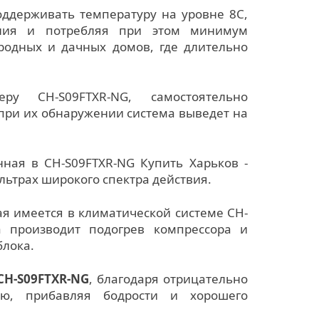
ддерживать температуру на уровне 8С,
ния и потребляя при этом минимум
ородных и дачных домов, где длительно
ру CH-S09FTXR-NG, самостоятельно
при их обнаружении система выведет на
нная в CH-S09FTXR-NG Купить Харьков -
льтрах широкого спектра действия.
я имеется в климатической системе CH-
а производит подогрев компрессора и
блока.
CH-S09FTXR-NG
, благодаря отрицательно
ью, прибавляя бодрости и хорошего