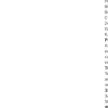
Р
В
В
С
2
У
К
Р
К
к
с
к
Т
Т
а
з
З
З
S
Ф