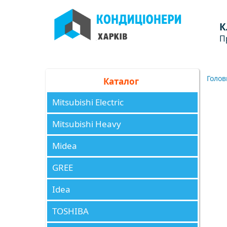
К
П
Голов
Каталог
Mitsubishi Electric
Mitsubishi Heavy
Midea
GREE
Idea
TOSHIBA