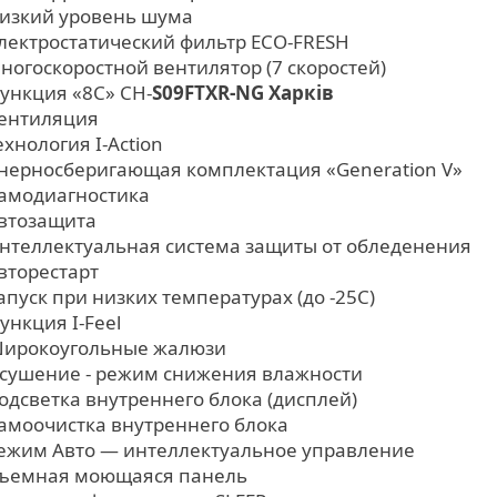
изкий уровень шума
лектростатический фильтр ECO-FRESH
ногоскоростной вентилятор (7 скоростей)
ункция «8С» CH-
S09FTXR-NG Харків
ентиляция
ехнология I-Action
нерносберигающая комплектация «Generation V»
амодиагностика
втозащита
нтеллектуальная система защиты от обледенения
вторестарт
апуск при низких температурах (до -25С)
ункция I-Feel
ирокоугольные жалюзи
сушение - режим снижения влажности
одсветка внутреннего блока (дисплей)
амоочистка внутреннего блока
ежим Авто — интеллектуальное управление
ъемная моющаяся панель