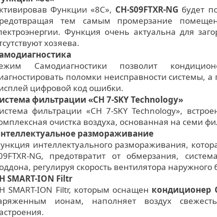
ктивировав Функции «8С»,
CH-S09FTXR-NG
будет по
редотвращая тем самым промерзание помеще
лектроэнергии. Функция очень актуальна для заг
тсутствуют хозяева.
амодиагностика
ежим Самодиагностики позволит кондиционе
иагностировать поломки неисправности системы, а 
исплей цифровой код ошибки.
истема фильтрации «CH 7-SKY Technology»
истема фильтрации «CH 7-SKY Technology», встрое
омплексная очистка воздуха, основанная на семи фи
нтеллектуальное размораживание
ункция интеллектуального размораживания, котора
09FTXR-NG, предотвратит от обмерзания, систем
оддона, регулируя скорость вентилятора наружного 
H SMART-ION Filtr
H SMART-ION Filtr, которым оснащен
кондиционер 
аряженным ионам, наполняет воздух свежест
астроения.