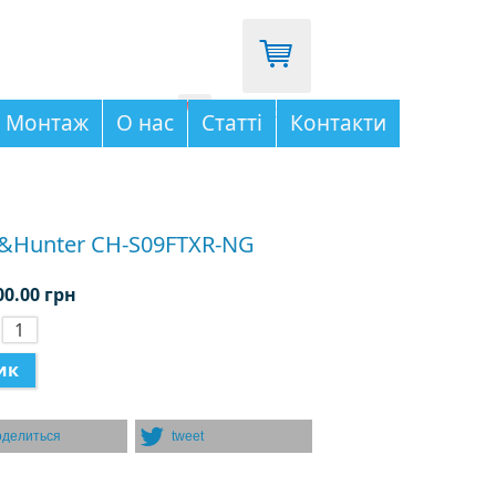
096-333-03-65
Монтаж
О нас
Статті
Контакти
&Hunter CH-S09FTXR-NG
00.00 грн
:
оделиться
tweet