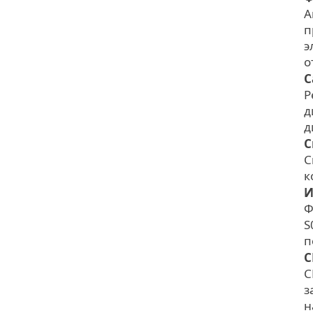
А
п
э
о
С
Р
д
д
С
С
к
И
Ф
S
п
C
C
з
н