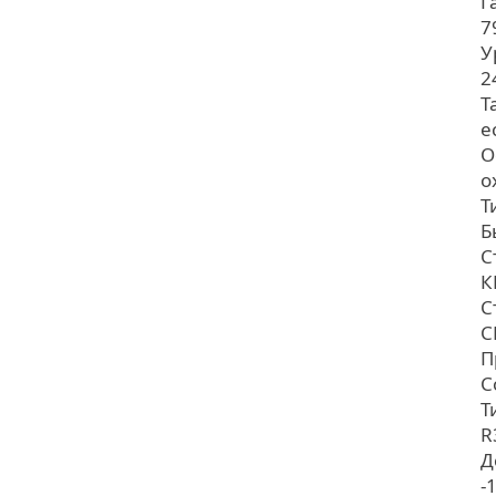
Г
7
У
2
Т
е
О
о
Т
Б
С
К
С
С
П
C
Т
R
Д
-