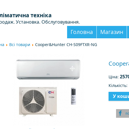
ліматична техніка
родаж. Установка. Обслуговування.
Головна
Магазин
на
Всі товари
Cooper&Hunter CH-S09FTXR-NG
Cooper
257
Ціна:
Кількість
п