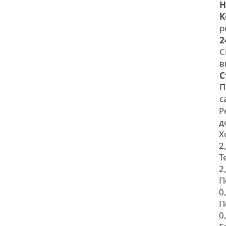
Н
К
р
2
С
в
С
П
с
Р
д
Х
2
Т
2
П
0
П
0