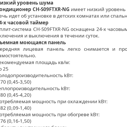
изкий уровень шума
ондиционер CH-S09FTXR-NG
имеет низкий уровень 
ечь идет об установке в детских комнатах или спальн
4-х часовой таймер
плит-система CH-S09FTXR-NG оснащена 24-х часовы
ключения и выключения в течении суток.
ъемная моющаяся панель
ередняя лицевая панель легко снимается и про
амостоятельно.
екомендуемая площадь кв/м:
о 25
олодопроизводительность kВт:
,70 (0,45-3,50)
еплопроизводительность kВт:
,80 (0,45-4,20)
отребляемая мощность при охлаждении kВт:
,82 (0,09-1,40)
отребляемая мощность при обогреве kВт:
,76 (0,16-1,50)