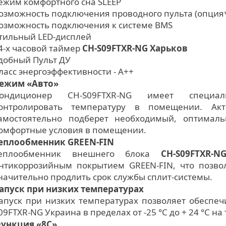
ежим комфортного сна SLЕЕР
озможность подключения проводного пульта (опция
озможность подключения к системе BMS
тильный LED-дисплей
4-х часовой таймер
CH-S09FTXR-NG Харьков
добный Пульт ДУ
ласс энергоэффективности - А++
ежим «Авто»
ондиционер CH-S09FTXR-NG имеет специал
онтролировать температуру в помещении. Ак
амостоятельно подберет необходимый, оптимал
омфортные условия в помещении.
еплообменник GREEN-FIN
еплообменник внешнего блока
CH-S09FTXR-
нтикоррозийным покрытием GREEN-FIN, что позво
начительно продлить срок службы сплит-системы.
апуск при низких температурах
апуск при низких температурах позволяет обеспе
09FTXR-NG Украина в пределах от -25 °C до + 24 °C на т
ункция «8С»