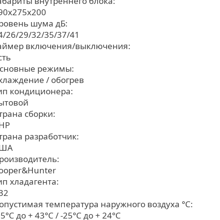
абариты внутреннего блока:
90x275x200
ровень шума дБ:
4/26/29/32/35/37/41
аймер включения/выключения:
сть
сновные режимы:
хлаждение / обогрев
ип кондиционера:
ытовой
трана сборки:
НР
трана разработчик:
ША
роизводитель:
ooper&Hunter
ип хладагента:
32
опустимая температура наружного воздуха °С:
15°C до + 43°C / -25°C до + 24°C