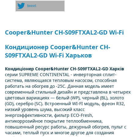
tweet
Cooper&Hunter CH-S09FTXAL2-GD Wi-Fi
Кондиционер Cooper&Hunter CH-
S09FTXAL2-GD Wi-Fi Харьков
Кондиціонер
Cooper&Hunter CH-S09FTXAL2-GD Харків
серии SUPREME CONTINENTAL - инверторная сплит-
система, являющаяся тепловым насосом, способная
работать на обогрев до -25С. Данная модель имеет
современный стильный дизайн и представлена в четырех
цветовых вариациях — белый (WP), черный (BL), золото
(GD), серебро (SC). Встроенный WI-FI модуль, фреон R32,
низкий уровень шума, высокий класс
энергоэффективности, фильтр ECO-Fresh,
антикоррозийное покрытие теплообменника,
повышенный ресурс работы, дежурный обогрев, пульт с
часами, теплый пуск и многое другое для создания