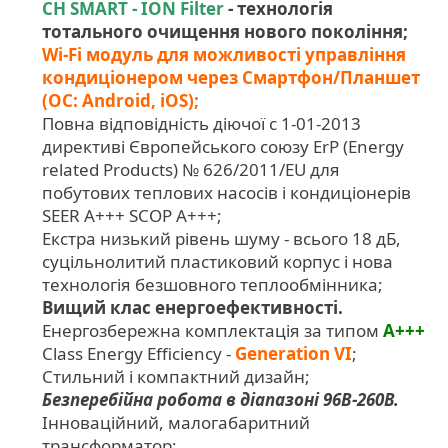
CH SMART - ION Filter
- технологія
тотального очищення нового покоління;
Wi-Fi модуль для можливості управління
кондиціонером через Смартфон/Планшет
(ОС: Android, iOS);
Повна відповідність діючої c 1-01-2013
директиві Європейського союзу ErP (Energy
related Products) № 626/2011/EU для
побутових теплових насосів і кондиціонерів
SEER A+++ SCOP A+++;
Екстра низький рівень шуму - всього 18 дБ,
суцільнолитий пластиковий корпус і нова
технологія безшовного теплообмінника;
Вищий клас енергоефективності.
Енергозбережна комплектація за типом
A+++
Class Energy Efficiency -
Generation VI
;
Стильний і компактний дизайн;
Безперебійна робота в діапазоні 96В-260В.
Інноваційний, малогабаритний
трансформатор;