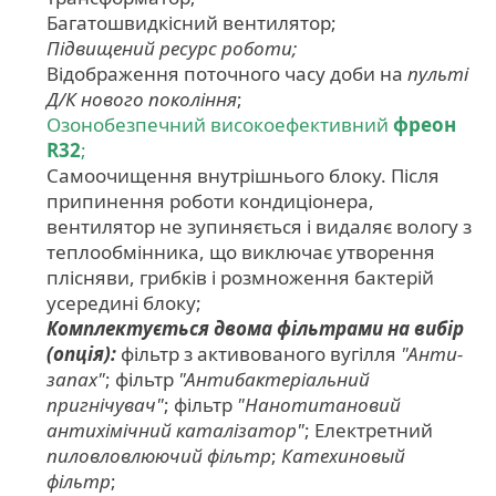
Багатошвидкісний вентилятор;
Підвищений ресурс роботи;
Відображення поточного часу доби на
пульті
Д/К нового покоління
;
Озонобезпечний високоефективний
фреон
R32
;
Самоочищення внутрішнього блоку. Після
припинення роботи кондиціонера,
вентилятор не зупиняється і видаляє вологу з
теплообмінника, що виключає утворення
плісняви, грибків і розмноження бактерій
усередині блоку;
Комплектується двома фільтрами на вибір
(опція):
фільтр з активованого вугілля
"Анти-
запах"
; фільтр
"Антибактеріальний
пригнічувач"
; фільтр
"Нанотитановий
антихімічний каталізатор"
; Електретний
пиловловлюючий фільтр
;
Катехиновый
фільтр
;