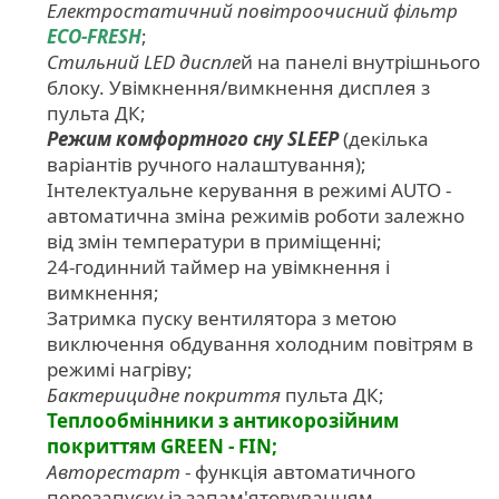
Електростатичний повітроочисний фільтр
ЕСО-FRESH
;
Стильний LED диспле
й на панелі внутрішнього
блоку. Увімкнення/вимкнення дисплея з
пульта ДК;
Режим комфортного сну SLЕЕР
(декілька
варіантів ручного налаштування);
Інтелектуальне керування в режимі AUTO -
автоматична зміна режимів роботи залежно
від змін температури в приміщенні;
24-годинний таймер на увімкнення і
вимкнення;
Затримка пуску вентилятора з метою
виключення обдування холодним повітрям в
режимі нагріву;
Бактерицидне покриття
пульта ДК;
Теплообмінники з антикорозійним
покриттям GREEN - FIN;
Авторестарт
- функція автоматичного
перезапуску із запам'ятовуванням