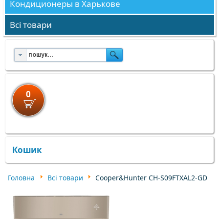
Кондиционеры в Харькове
Всі товари
0
×
×
Кошик
Головна
Всі товари
Cooper&Hunter CH-S09FTXAL2-GD