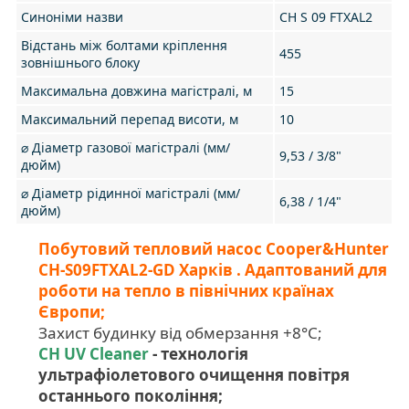
Синоніми назви
CH S 09 FTXAL2
Відстань між болтами кріплення
455
зовнішнього блоку
Максимальна довжина магістралі, м
15
Максимальний перепад висоти, м
10
⌀ Діаметр газової магістралі (мм/
9,53 / 3/8"
дюйм)
⌀ Діаметр рідинної магістралі (мм/
6,38 / 1/4"
дюйм)
Побутовий тепловий насос Cooper&Hunter
CH-S09FTXAL2-GD Харків . Адаптований для
роботи на тепло в північних країнах
Європи;
Захист будинку від обмерзання +8°C;
CH UV Cleaner
- технологія
ультрафіолетового очищення повітря
останнього покоління;