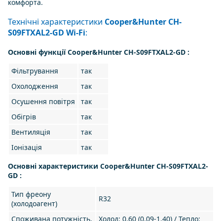
комфорта.
Технічні характеристики
Cooper&Hunter CH-
S09FTXAL2-GD Wi-Fi
:
Основні функції Cooper&Hunter CH-S09FTXAL2-GD :
Фільтрування
так
Охолодження
так
Осушення повітря
так
Обігрів
так
Вентиляція
так
Іонізація
так
Основні характеристики Cooper&Hunter CH-S09FTXAL2-
GD :
Тип фреону
R32
(холодоагент)
Споживана потужність,
Холод: 0.60 (0.09-1.40) / Тепло: