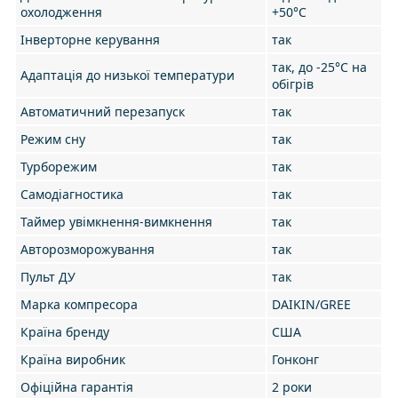
охолодження
+50°С
Інверторне керування
так
так, до -25°C на
Адаптація до низької температури
обігрів
Автоматичний перезапуск
так
Режим сну
так
Турборежим
так
Самодіагностика
так
Таймер увімкнення-вимкнення
так
Авторозморожування
так
Пульт ДУ
так
Марка компресора
DAIKIN/GREE
Країна бренду
США
Країна виробник
Гонконг
Офіційна гарантія
2 роки