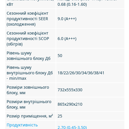
кВт
0.68 (0.16-1.60)
Сезонний коефіцієнт
продуктивності SEER
9.0 (А+++)
(охолодження)
Сезонний коефіцієнт
продуктивності SCOP
6.0 (А+++)
(обігрів)
Рівень шуму
50
зовнішнього блоку Дб
Рівень шуму
внутрішнього блоку Дб
18/22/26/30/34/36/38/41
- min/max
Розміри зовнішнього
732x555x330
блоку, мм
Розміри внутрішнього
865x290x210
блоку, мм
Розмір приміщення, м²
25
Продуктивність
2,70 (0,45-3,50)