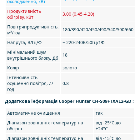
охолодження, кВт
Продуктивність
3.00 (0.45-4.20)
обігріву, кВт
Повітряпродуктивність,
180/390/420/450/490/540/590/660
м³/год
Напруга, В/Гц/Ф
~ 220-240В/50Гц/1Ф
Мінімальний шум
18
внутрішнього блоку, Дб
Колір
золото
Інтенсивність
осушення повітря, л/
0.8
год
Додаткова інформація Cooper Hunter CH-S09FTXAL2-GD :
Автоматичне очищення
так
Діапазон зовнішніх температур на
від -25°С до
обігрів
+24°С
Діапазон зовнішніх температур на
від -15°С до