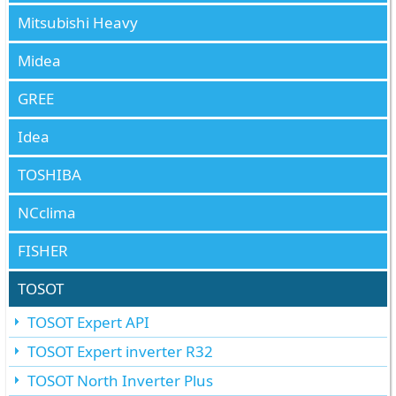
Mitsubishi Heavy
Midea
GREE
Idea
TOSHIBA
NCclima
FISHER
TOSOT
TOSOT Expert API
TOSOT Expert inverter R32
TOSOT North Inverter Plus