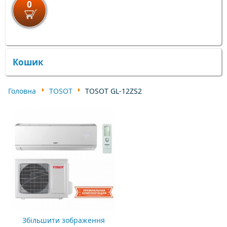
0
×
×
Кошик
Головна
TOSOT
TOSOT GL-12ZS2
Збільшити зображення