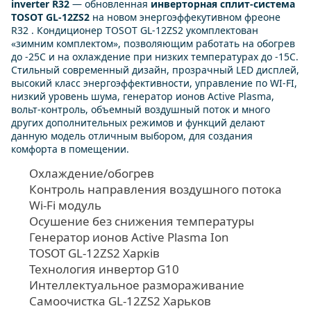
inverter R32
— обновленная
инверторная сплит-система
TOSOT GL-12ZS2
на новом энергоэффекутивном фреоне
R32 . Кондиционер TOSOT GL-12ZS2 укомплектован
«зимним комплектом», позволяющим работать на обогрев
до -25С и на охлаждение при низких температурах до -15С.
Стильный современный дизайн, прозрачный LED дисплей,
высокий класс энергоэффективности, управление по WI-FI,
низкий уровень шума, генератор ионов Active Plasma,
вольт-контроль, объемный воздушный поток и много
других дополнительных режимов и функций делают
данную модель отличным выбором, для создания
комфорта в помещении.
Охлаждение/обогрев
Контроль направления воздушного потока
Wi-Fi модуль
Осушение без снижения температуры
Генератор ионов Active Plasma Ion
TOSOT GL-12ZS2 Харків
Технология инвертор G10
Интеллектуальное размораживание
Самоочистка GL-12ZS2 Харьков