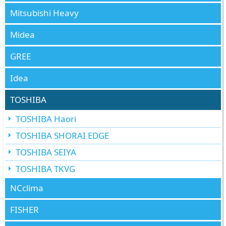
Mitsubishi Heavy
Midea
GREE
Idea
TOSHIBA
TOSHIBA Haori
TOSHIBA SHORAI EDGE
TOSHIBA SEIYA
TOSHIBA TKVG
NCclima
FISHER