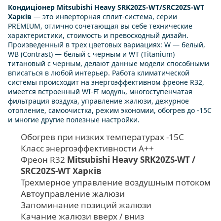
Кондиціонер Mitsubishi Heavy SRK20ZS-WT/SRC20ZS-WT
Харків
— это инверторная сплит-система, серии
PREMIUM, отлично сочетающая вы себе технические
характеристики, стоимость и превосходный дизайн.
Произведенный в трех цветовых вариациях: W — белый,
WB (Contrast) — белый с черным и WT (Titanium)
титановый с черным, делают данные модели способными
вписаться в любой интерьер. Работа климатической
системы происходит на энергоэффективном фреоне R32,
имеется встроенный WI-FI модуль, многоступенчатая
фильтрация воздуха, управление жалюзи, дежурное
отопление, самоочистка, режим экономии, обогрев до -15С
и многие другие полезные настройки.
Обогрев при низких температурах -15С
Класс энергоэффективности А++
Фреон R32
Mitsubishi Heavy SRK20ZS-WT /
SRC20ZS-WT Харків
Трехмерное управление воздушным потоком
Автоуправление жалюзи
Запоминание позиций жалюзи
Качание жалюзи вверх / вниз