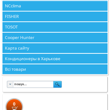
NCclima
FISHER
TOSOT
Cooper Hunter
Карта сайту
Кондиционеры в Харькове
Всі товари
0