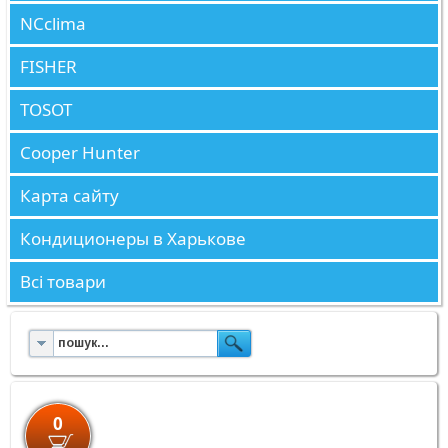
NCclima
FISHER
TOSOT
Cooper Hunter
Карта сайту
Кондиционеры в Харькове
Всі товари
0