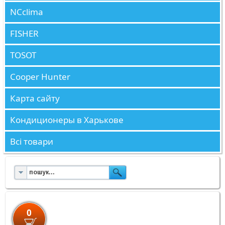
NCclima
FISHER
TOSOT
Cooper Hunter
Карта сайту
Кондиционеры в Харькове
Всі товари
0