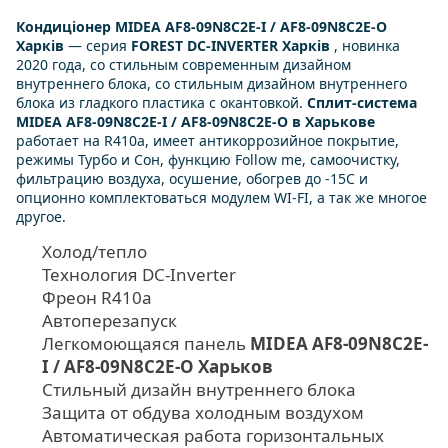
Кондиціонер MIDEA AF8-09N8C2E-I / AF8-09N8C2E-O
Харків
— серия
FOREST DC-INVERTER Харків
, новинка
2020 года, со стильным современным дизайном
внутреннего блока, со стильным дизайном внутреннего
блока из гладкого пластика с окантовкой.
Сплит-система
MIDEA AF8-09N8C2E-I / AF8-09N8C2E-O в Харькове
работает на R410a, имеет антикоррозийное покрытие,
режимы Турбо и Сон, функцию Follow me, самоочистку,
фильтрацию воздуха, осушение, обогрев до -15С и
опционно комплектоваться модулем WI-FI, а так же многое
другое.
Холод/тепло
Технология DC-Inverter
Фреон R410а
Автоперезапуск
Легкомоющаяся панель
MIDEA AF8-09N8C2E-
I / AF8-09N8C2E-O Харьков
Стильный дизайн внутреннего блока
Защита от обдува холодным воздухом
Автоматическая работа горизонтальных