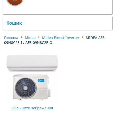
×
×
Кошик
Головна
Midea
Midea Forest Inverter
MIDEA AF8-
09N8C2E-I / AF8-09N8C2E-O
Збільшити зображення