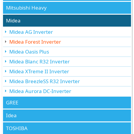
Mitsubishi Heavy
Midea
Midea AG Inverter
Midea Forest Inverter
Midea Oasis Plus
Midea Blanc R32 Inverter
Midea XTreme II Inverter
Midea BreezleSS R32 Inverter
Midea Aurora DC-Inverter
GREE
Idea
TOSHIBA