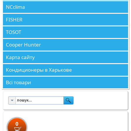
NCclima
FISHER
TOSOT
Cooper Hunter
Карта сайту
Кондиционеры в Харькове
Всі товари
0