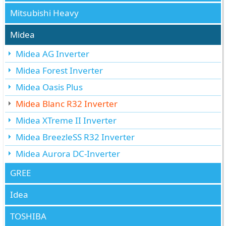
Mitsubishi Heavy
Midea
Midea AG Inverter
Midea Forest Inverter
Midea Oasis Plus
Midea Blanc R32 Inverter
Midea XTreme II Inverter
Midea BreezleSS R32 Inverter
Midea Aurora DC-Inverter
GREE
Idea
TOSHIBA