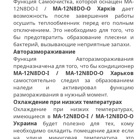
Функция Самоочистка, которой оснащен MA-
12N8DO-I /
MA-12N8DO-O Харків
дает
возможность после завершения работы
осушить теплообменник перед его полным
отключением. Это необходимо для того, что
бы предотвратить образование плесени и
бактерий, вызывающие неприятные запахи.
Авторазмораживание
Функция Авторазмораживания
предназначена для того, что бы кондиционер
MA-12N8DO-I / MA-12N8DO-O Харьков
самостоятельно следил за образованием
наледи и активировал функцию
размораживания в нужный момент.
Охлаждение при низких температурах
Охлаждение при низких температурах,
имеющиеся в
MA-12N8DO-I / MA-12N8DO-O
Украина
будет полезно для тех, кому
необходимо охладить помещение даже если
на улице минусовая температура, это