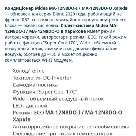
Кондиціонер Midea MA-12N8DO-I / MA-12N8DO-O Харків
— обновленная серия Blanc 2020 года, работающий на
фреоне R32, со стильным дизайном корпуса внутреннего
блока — океанская волна.
Сплит-система Midea MA-
12N8DO-I / MA-12N8DO-O в Харькове
имеет режим
авторазморозки, авторестарт, режим i-ECO, тихий режим
работы, функцию “Super Cool 17C”, Wide - объемный
воздушный поток, самоочистку, двойная фильтрация
воздуха, обогрев до -15С и может опционно
комплектоваться WI-FI модулем.
Холод/тепло
Технология DC-Inverter
Самодиагностика
Функция “Super Cool 17C”
Wide – объемный воздушный поток
LED - дисплей
Режим i-ECO
MA-12N8DO-I / MA-12N8DO-O
Харків
Антикоррозийное покрытие теплообменника
Охлаждение при низких температурах