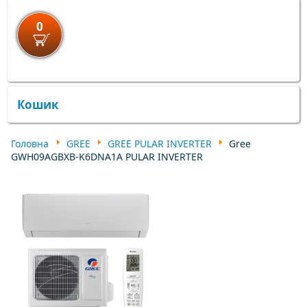
0
×
×
Кошик
Головна
GREE
GREE PULAR INVERTER
Gree
GWH09AGBXB-K6DNA1A PULAR INVERTER