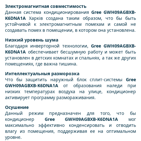
Электромагнитная совместимость
Данная система кондиционирования
Gree GWH09AGBXB-
K6DNA1A
Харків создана таким образом, что бы быть
устойчивой к электромагнитным помехам и самой не
создавать помех в помещении, в котором она установлена.
Низкий уровень шума
Благодаря инверторной технологии,
Gree GWH09AGBXB-
K6DNA1A
обеспечивает бесшумную работу и может быть
установлен в детских комнатах и спальнях, а так же других
помещениях, где важна тишина.
Интеллектуальныя разморозка
Что бы защитить наружный блок сплит-системы
Gree
GWH09AGBXB-K6DNA1A
от образования наледи при
низких температурах воздуха на улице, кондиционер
активирует программу размораживания.
Осушение
Данный режим предназначен для того, что бы
кондиционер
Gree GWH09AGBXB-K6DNA1A
мог
максимально эффективно конденсировать и отводить
влагу из помещения, поддерживая ее на оптимальном
уровне.