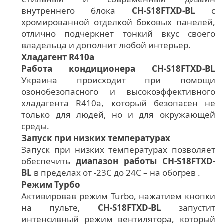
внутреннего блока
CH-S18FTXD-BL
с
хромированной отделкой боковых панелей,
отлично подчеркнет тонкий вкус своего
владельца и дополнит любой интерьер.
Хладагент R410а
Работа кондиционера CH-S18FTXD-BL
Украина происходит при помощи
озонобезопасного и высокоэффективного
хладагента R410а, который безопасен не
только для людей, но и для окружающей
среды.
Запуск при низких температурах
Запуск при низких температурах позволяет
обеспечить
диапазон работы CH-S18FTXD-
BL
в пределах от -23С до 24С – на обогрев .
Режим Турбо
Активировав режим Turbo, нажатием кнопки
на пульте,
CH-S18FTXD-BL
запустит
интенсивный режим вентилятора, который