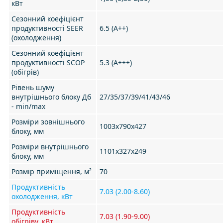
кВт
Сезонний коефіцієнт
продуктивності SEER
6.5 (А++)
(охолодження)
Сезонний коефіцієнт
продуктивності SCOP
5.3 (А+++)
(обігрів)
Рівень шуму
внутрішнього блоку Дб
27/35/37/39/41/43/46
- min/max
Розміри зовнішнього
1003х790х427
блоку, мм
Розміри внутрішнього
1101х327х249
блоку, мм
Розмір приміщення, м²
70
Продуктивність
7.03 (2.00-8.60)
охолодження, кВт
Продуктивність
7.03 (1.90-9.00)
обігріву, кВт