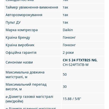
Таймер увімкнення-вимкнення
так
Авторозморожування
так
Пульт ДУ
так
Марка компресора
Daikin
Країна бренду
Гонконг
Країна виробник
Гонконг
Офіційна гарантія
2 роки
CH S 24 FTXTB2S NG
,
Синоніми назви
CH-S24FTXTB-W
Максимальна довжина
50
магістралі, м
Максимальний перепад
30
висоти, м
⌀ Діаметр газової магістралі
15.88 / 5/8"
(мм/дюйм)
⌀ Діаметр рідинної магістралі