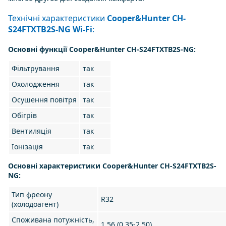
Технічні характеристики
Cooper&Hunter CH-
S24FTXTB2S-NG Wi-Fi
:
Основні функції Cooper&Hunter CH-S24FTXTB2S-NG:
Фільтрування
так
Охолодження
так
Осушення повітря
так
Обігрів
так
Вентиляція
так
Іонізація
так
Основні характеристики Cooper&Hunter CH-S24FTXTB2S-
NG:
Тип фреону
R32
(холодоагент)
Споживана потужність,
1,56 (0,35-2,50)