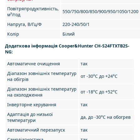
Повітряпродуктивність,
550/750/800/850/900/950/1050/1200
м³/год
Напруга, В/Гц/Ф
220-240/50/1
Колір
Білий
Додаткова інформація Cooper&Hunter CH-S24FTXTB2S-
NG:
Автоматичне очищення
так
Діапазон зовнішніх температур
от -30°С до +24°С
на обігрів
Діапазон зовнішніх температур
от -18°С до +52°С
на охолодження
Інверторне керування
так
Адаптація до низької
да, до -30°C на обогрев
температури
Автоматичний перезапуск
так
Самодіагностика
так